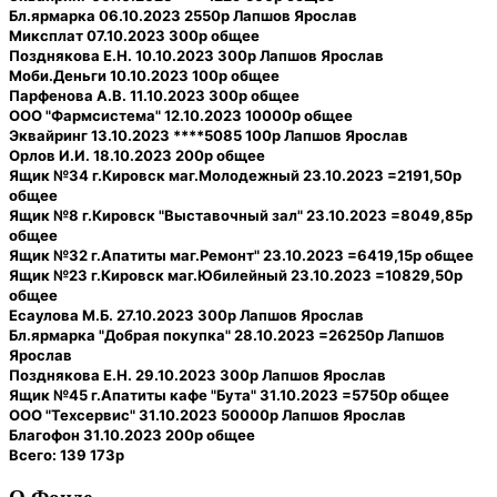
Бл.ярмарка 06.10.2023 2550р Лапшов Ярослав
Миксплат 07.10.2023 300р общее
Позднякова Е.Н. 10.10.2023 300р Лапшов Ярослав
Моби.Деньги 10.10.2023 100р общее
Парфенова А.В. 11.10.2023 300р общее
ООО "Фармсистема" 12.10.2023 10000р общее
Эквайринг 13.10.2023 ****5085 100р Лапшов Ярослав
Орлов И.И. 18.10.2023 200р общее
Ящик №34 г.Кировск маг.Молодежный 23.10.2023 =2191,50р
общее
Ящик №8 г.Кировск "Выставочный зал" 23.10.2023 =8049,85р
общее
Ящик №32 г.Апатиты маг.Ремонт" 23.10.2023 =6419,15р общее
Ящик №23 г.Кировск маг.Юбилейный 23.10.2023 =10829,50р
общее
Есаулова М.Б. 27.10.2023 300р Лапшов Ярослав
Бл.ярмарка "Добрая покупка" 28.10.2023 =26250р Лапшов
Ярослав
Позднякова Е.Н. 29.10.2023 300р Лапшов Ярослав
Ящик №45 г.Апатиты кафе "Бута" 31.10.2023 =5750р общее
ООО "Техсервис" 31.10.2023 50000р Лапшов Ярослав
Благофон 31.10.2023 200р общее
Всего: 139 173р